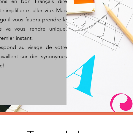
ions en bon Français dire
implifier et aller vite. Mais
ogo il vous faudra prendre le
e va vous rendre unique,
remier instant.
espond au visage de votre
travaillent sur des synonymes
e!